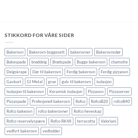
STIKKORD FOR VÅRE SIDER
Bakerovn
Bakerovn byggesett
bakerovner
Bakerovnsdør
Bakespade
brøddeig
Brødspade
Bygge bakerovn
chamotte
Deigskrape
Dør til bakerovn
Ferdig bakerovn
Ferdig pizzaovn
Gavkort
GI Metal
grue
gulv til bakerovn
isolasjon
Isolasjon til bakerovn
Keramisk isolasjon
Pizzaovn
Pizzaserver
Pizzaspade
Profesjonell bakerovn
Rofco
RofcoB20
rofcoB40
Rofco bakeovn
rofco bakerovner
Rofco heveskap
Rofco reservelyspære
Rofco RK48
terracotta
Valoriani
vedfyrt bakerovn
vedholder