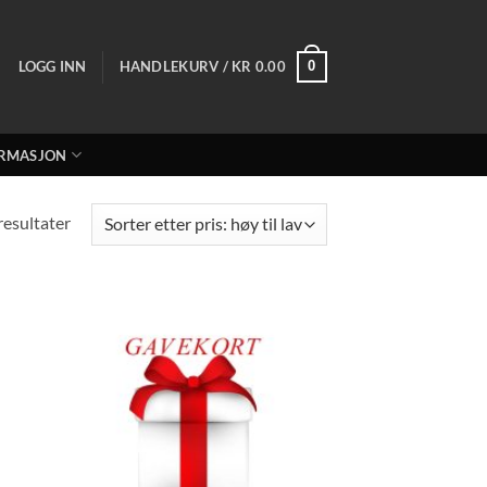
LOGG INN
HANDLEKURV /
KR
0.00
0
RMASJON
Sortet
 resultater
etter
pris:
Høy
til
lav