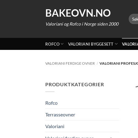
Skip
BAKEOVN.NO
to
Søk
content
etter:
Valoriani og Rofco i Norge siden 2000
ROFCO
VALORIANI BYGGESETT
VALORI
VALORIANI FERDIGE OVNER
/
VALORIANI PROFESJ
PRODUKTKATEGORIER
Rofco
Terrasseovner
Valoriani