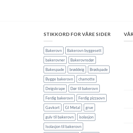
STIKKORD FOR VÅRE SIDER
VÅR
Bakerovn
Bakerovn byggesett
bakerovner
Bakerovnsdør
Bakespade
brøddeig
Brødspade
Bygge bakerovn
chamotte
Deigskrape
Dør til bakerovn
Ferdig bakerovn
Ferdig pizzaovn
Gavkort
GI Metal
grue
gulv til bakerovn
isolasjon
Isolasjon til bakerovn