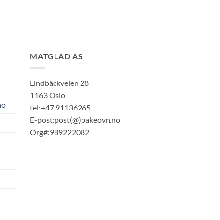
MATGLAD AS
Lindbäckveien 28
1163 Oslo
no
tel:+47 91136265
E-post:post(@)bakeovn.no
Org#:989222082