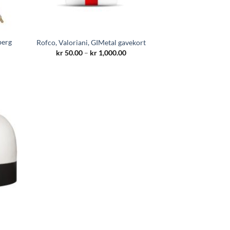
berg
Rofco, Valoriani, GIMetal gavekort
Prisområde:
kr
50.00
–
kr
1,000.00
kr 50.00
til
kr 1,000.00