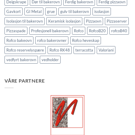
Deigskrape
Dør til bakerovn
Ferdig bakerovn
Ferdig pizzaovn
Gavkort
GI Metal
grue
gulv til bakerovn
isolasjon
Isolasjon til bakerovn
Keramisk isolasjon
Pizzaovn
Pizzaserver
Pizzaspade
Profesjonell bakerovn
Rofco
RofcoB20
rofcoB40
Rofco bakeovn
rofco bakerovner
Rofco heveskap
Rofco reservelyspære
Rofco RK48
terracotta
Valoriani
vedfyrt bakerovn
vedholder
VÅRE PARTNERE