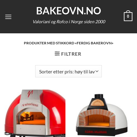
Skip
BAKEOVN.NO
to
0
content
Valoriani og Rofco i Norge siden 2000
PRODUKTER MED STIKKORD «FERDIG BAKEROVN»
FILTRER