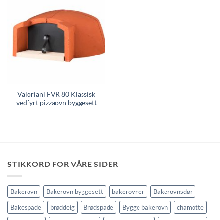
Valoriani FVR 80 Klassisk
vedfyrt pizzaovn byggesett
STIKKORD FOR VÅRE SIDER
Bakerovn
Bakerovn byggesett
bakerovner
Bakerovnsdør
Bakespade
brøddeig
Brødspade
Bygge bakerovn
chamotte