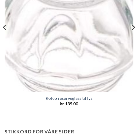
Rofco reserveglass til lys
kr
135.00
STIKKORD FOR VÅRE SIDER