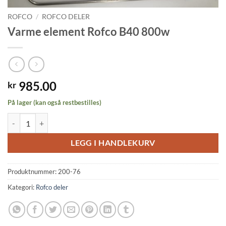
ROFCO
/
ROFCO DELER
Varme element Rofco B40 800w
985.00
kr
På lager (kan også restbestilles)
Varme element Rofco B40 800w antall
LEGG I HANDLEKURV
Produktnummer:
200-76
Kategori:
Rofco deler