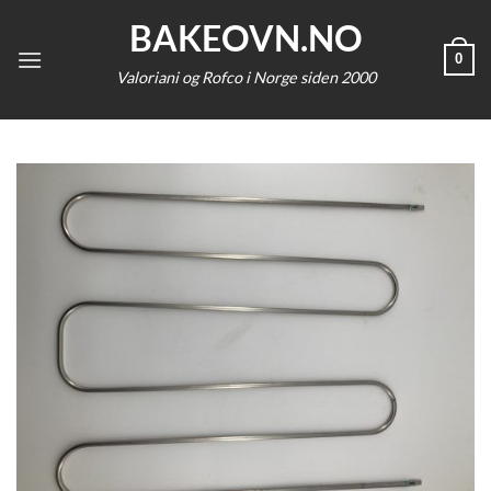
Skip
BAKEOVN.NO
to
0
content
Valoriani og Rofco i Norge siden 2000