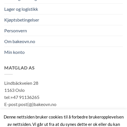
Lager og logistikk
Kjøptsbetingelser
Personvern
Om bakeovn.no
Min konto
MATGLAD AS
Lindbäckveien 28
1163 Oslo
tel:+47 91136265
E-post:post(@)bakeovn.no
Org#:989222082
Denne nettsiden bruker cookies til å forbedre brukeropplevelsen
av nettsiden. Vi går ut fra at du synes dette er ok eller du kan