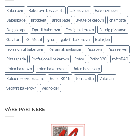
Bakerovn
Bakerovn byggesett
bakerovner
Bakerovnsdør
Bakespade
brøddeig
Brødspade
Bygge bakerovn
chamotte
Deigskrape
Dør til bakerovn
Ferdig bakerovn
Ferdig pizzaovn
Gavkort
GI Metal
grue
gulv til bakerovn
isolasjon
Isolasjon til bakerovn
Keramisk isolasjon
Pizzaovn
Pizzaserver
Pizzaspade
Profesjonell bakerovn
Rofco
RofcoB20
rofcoB40
Rofco bakeovn
rofco bakerovner
Rofco heveskap
Rofco reservelyspære
Rofco RK48
terracotta
Valoriani
vedfyrt bakerovn
vedholder
VÅRE PARTNERE