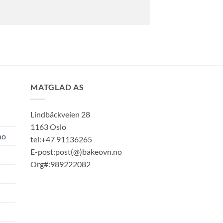
MATGLAD AS
Lindbäckveien 28
1163 Oslo
no
tel:+47 91136265
E-post:post(@)bakeovn.no
Org#:989222082