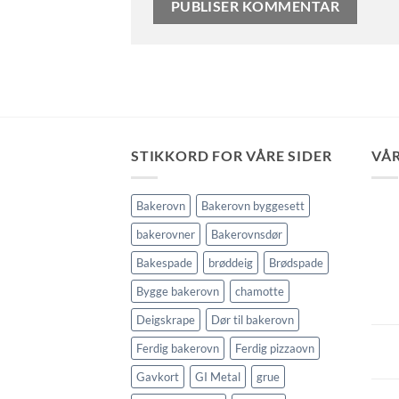
STIKKORD FOR VÅRE SIDER
VÅR
Bakerovn
Bakerovn byggesett
bakerovner
Bakerovnsdør
Bakespade
brøddeig
Brødspade
Bygge bakerovn
chamotte
Deigskrape
Dør til bakerovn
Ferdig bakerovn
Ferdig pizzaovn
Gavkort
GI Metal
grue