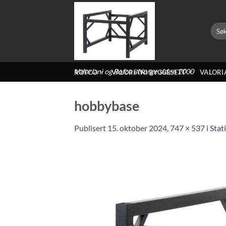
Skip
to
Søk
content
etter:
Valoriani og Rofco i Norge siden 2000
ROFCO
VALORIANI BYGGESETT
VALORI
hobbybase
Publisert
15. oktober 2024
,
747 × 537
i
Stat