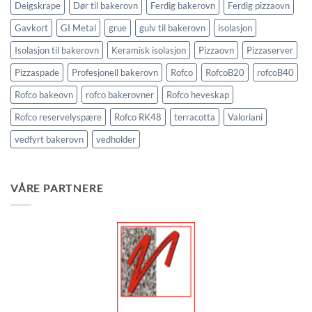
Deigskrape
Dør til bakerovn
Ferdig bakerovn
Ferdig pizzaovn
Gavkort
GI Metal
grue
gulv til bakerovn
isolasjon
Isolasjon til bakerovn
Keramisk isolasjon
Pizzaovn
Pizzaserver
Pizzaspade
Profesjonell bakerovn
Rofco
RofcoB20
rofcoB40
Rofco bakeovn
rofco bakerovner
Rofco heveskap
Rofco reservelyspære
Rofco RK48
terracotta
Valoriani
vedfyrt bakerovn
vedholder
VÅRE PARTNERE