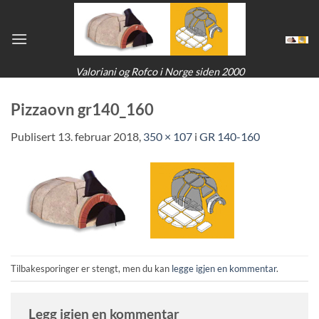
Skip
to
content
Valoriani og Rofco i Norge siden 2000
Pizzaovn gr140_160
Publisert
13. februar 2018
,
350 × 107
i
GR 140-160
Tilbakesporinger er stengt, men du kan
legge igjen en kommentar
.
Legg igjen en kommentar