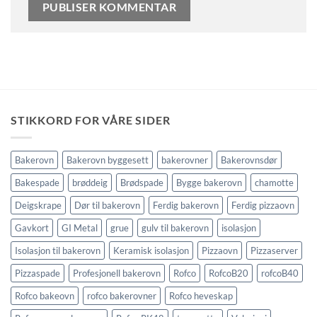
STIKKORD FOR VÅRE SIDER
Bakerovn
Bakerovn byggesett
bakerovner
Bakerovnsdør
Bakespade
brøddeig
Brødspade
Bygge bakerovn
chamotte
Deigskrape
Dør til bakerovn
Ferdig bakerovn
Ferdig pizzaovn
Gavkort
GI Metal
grue
gulv til bakerovn
isolasjon
Isolasjon til bakerovn
Keramisk isolasjon
Pizzaovn
Pizzaserver
Pizzaspade
Profesjonell bakerovn
Rofco
RofcoB20
rofcoB40
Rofco bakeovn
rofco bakerovner
Rofco heveskap