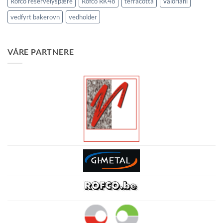
Rofco reservelyspære
Rofco RK48
terracotta
Valoriani
vedfyrt bakerovn
vedholder
VÅRE PARTNERE