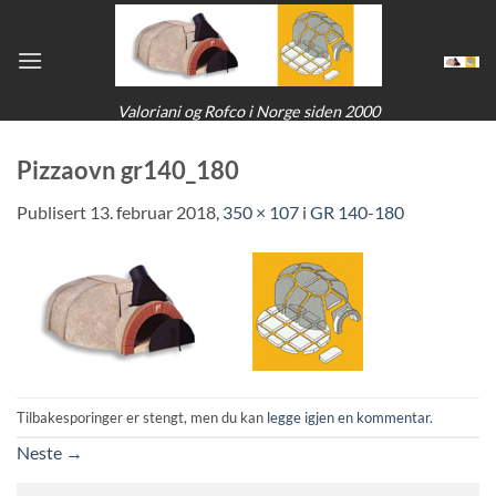
Skip
to
content
Valoriani og Rofco i Norge siden 2000
Pizzaovn gr140_180
Publisert
13. februar 2018
,
350 × 107
i
GR 140-180
Tilbakesporinger er stengt, men du kan
legge igjen en kommentar
.
Neste
→