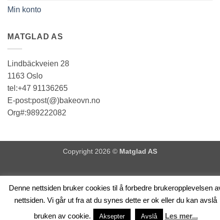
Min konto
MATGLAD AS
Lindbäckveien 28
1163 Oslo
tel:+47 91136265
E-post:post(@)bakeovn.no
Org#:989222082
Copyright 2026 ©
Matglad AS
Denne nettsiden bruker cookies til å forbedre brukeropplevelsen a
nettsiden. Vi går ut fra at du synes dette er ok eller du kan avslå
bruken av cookie.
Les mer...
Aksepter
Avslå