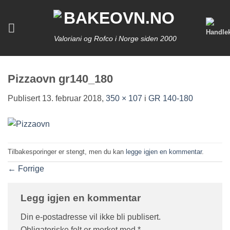
Skip
to
content
Valoriani og Rofco i Norge siden 2000
Pizzaovn gr140_180
Publisert
13. februar 2018
,
350 × 107
i
GR 140-180
Tilbakesporinger er stengt, men du kan
legge igjen en kommentar
.
←
Forrige
Legg igjen en kommentar
Din e-postadresse vil ikke bli publisert.
Obligatoriske felt er merket med
*