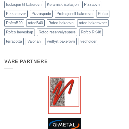
Isolasjon til bakerovn
Keramisk isolasjon
Pizzaovn
Pizzaserver
Pizzaspade
Profesjonell bakerovn
Rofco
RofcoB20
rofcoB40
Rofco bakeovn
rofco bakerovner
Rofco heveskap
Rofco reservelyspære
Rofco RK48
terracotta
Valoriani
vedfyrt bakerovn
vedholder
VÅRE PARTNERE