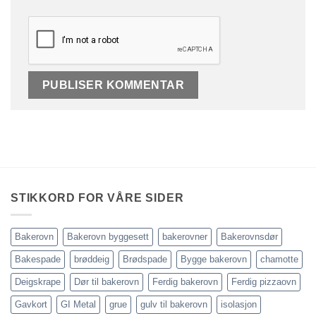
STIKKORD FOR VÅRE SIDER
Bakerovn
Bakerovn byggesett
bakerovner
Bakerovnsdør
Bakespade
brøddeig
Brødspade
Bygge bakerovn
chamotte
Deigskrape
Dør til bakerovn
Ferdig bakerovn
Ferdig pizzaovn
Gavkort
GI Metal
grue
gulv til bakerovn
isolasjon