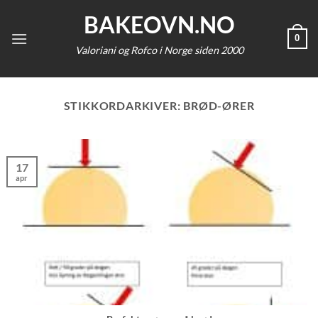
Skip
BAKEOVN.NO
to
0
content
Valoriani og Rofco i Norge siden 2000
STIKKORDARKIVER:
BRØD-ØRER
17
apr