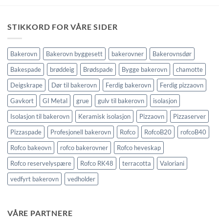
STIKKORD FOR VÅRE SIDER
Bakerovn
Bakerovn byggesett
bakerovner
Bakerovnsdør
Bakespade
brøddeig
Brødspade
Bygge bakerovn
chamotte
Deigskrape
Dør til bakerovn
Ferdig bakerovn
Ferdig pizzaovn
Gavkort
GI Metal
grue
gulv til bakerovn
isolasjon
Isolasjon til bakerovn
Keramisk isolasjon
Pizzaovn
Pizzaserver
Pizzaspade
Profesjonell bakerovn
Rofco
RofcoB20
rofcoB40
Rofco bakeovn
rofco bakerovner
Rofco heveskap
Rofco reservelyspære
Rofco RK48
terracotta
Valoriani
vedfyrt bakerovn
vedholder
VÅRE PARTNERE