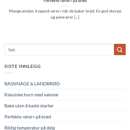
Perfekte «ører» på brød
Mange ønsker å oppnå «ører» når de baker brød. En god skorpe
og pene ører [...]
SISTE INNLEGG
BASSINAGE & LANDBRØD
Klassiske horn med valume
Bake uten å kaste starter
Perfekte «ører» på brød
Riktig temperatur på deig