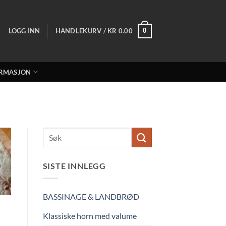
LOGG INN
HANDLEKURV /
KR
0.00
0
RMASJON
SISTE INNLEGG
BASSINAGE & LANDBRØD
Klassiske horn med valume