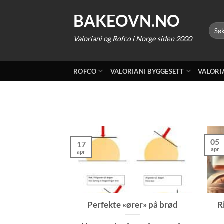
Skip
BAKEOVN.NO
to
Søk
content
etter:
Valoriani og Rofco i Norge siden 2000
ROFCO
VALORIANI BYGGESETT
VALORI
05
17
apr
apr
Perfekte «ører» på brød
R