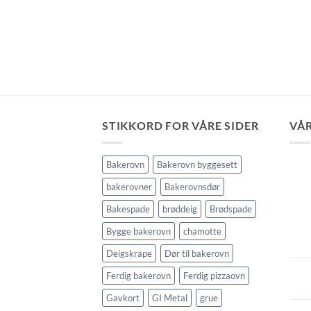
STIKKORD FOR VÅRE SIDER
VÅR
Bakerovn
Bakerovn byggesett
bakerovner
Bakerovnsdør
Bakespade
brøddeig
Brødspade
Bygge bakerovn
chamotte
Deigskrape
Dør til bakerovn
Ferdig bakerovn
Ferdig pizzaovn
Gavkort
GI Metal
grue