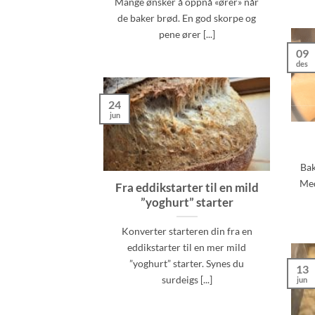
Mange ønsker å oppnå «ører» når
de baker brød. En god skorpe og
pene ører [...]
09
des
24
jun
Bak
Med
Fra eddikstarter til en mild
”yoghurt” starter
Konverter starteren din fra en
eddikstarter til en mer mild
”yoghurt” starter. Synes du
13
surdeigs [...]
jun