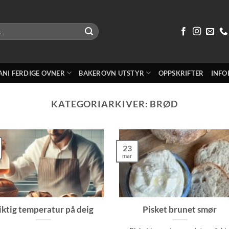
ANI FERDIGE OVNER
BAKEROVN UTSTYR
OPPSKRIFTER
INFO
KATEGORIARKIVER:
BRØD
23
mar
iktig temperatur på deig
Pisket brunet smør