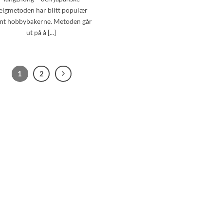
eigmetoden har blitt populær
ant hobbybakerne. Metoden går
ut på å [...]
1
2