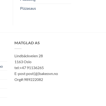
Pizzasaus
MATGLAD AS
Lindbäckveien 28
1163 Oslo
no
tel:+47 91136265
E-post:post(@)bakeovn.no
Org#:989222082