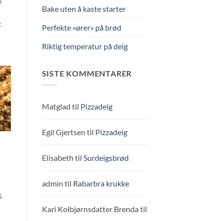
e
Bake uten å kaste starter
t
Perfekte «ører» på brød
Riktig temperatur på deig
SISTE KOMMENTARER
Matglad
til
Pizzadeig
Egil Gjertsen
til
Pizzadeig
Elisabeth
til
Surdeigsbrød
admin
til
Rabarbra krukke
%
Kari Kolbjørnsdatter Brenda
til