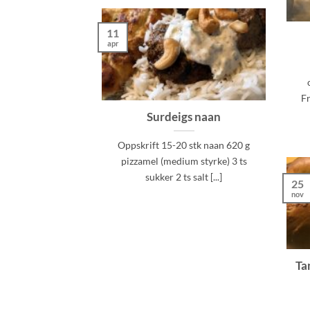
11
apr
F
Surdeigs naan
Oppskrift 15-20 stk naan 620 g
pizzamel (medium styrke) 3 ts
sukker 2 ts salt [...]
25
nov
Ta