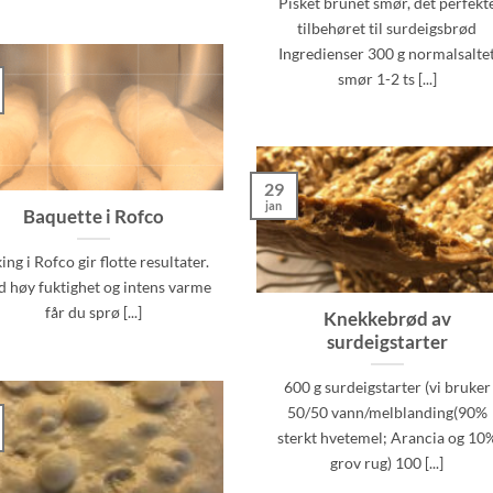
Pisket brunet smør, det perfekt
tilbehøret til surdeigsbrød
Ingredienser 300 g normalsalte
smør 1-2 ts [...]
29
jan
Baquette i Rofco
ing i Rofco gir flotte resultater.
 høy fuktighet og intens varme
får du sprø [...]
Knekkebrød av
surdeigstarter
600 g surdeigstarter (vi bruker
50/50 vann/melblanding(90%
sterkt hvetemel; Arancia og 10
grov rug) 100 [...]