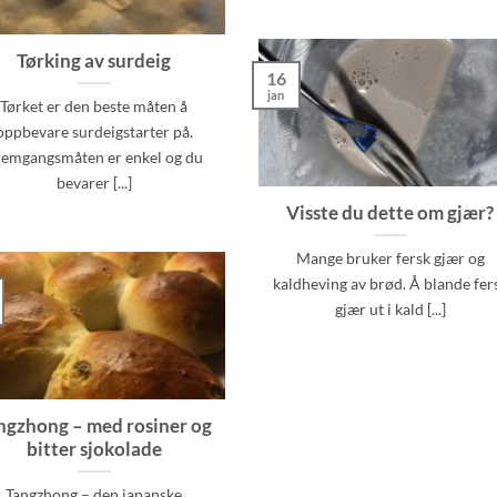
Tørking av surdeig
16
jan
Tørket er den beste måten å
oppbevare surdeigstarter på.
remgangsmåten er enkel og du
bevarer [...]
Visste du dette om gjær?
Mange bruker fersk gjær og
kaldheving av brød. Å blande fer
gjær ut i kald [...]
ngzhong – med rosiner og
bitter sjokolade
Tangzhong – den japanske