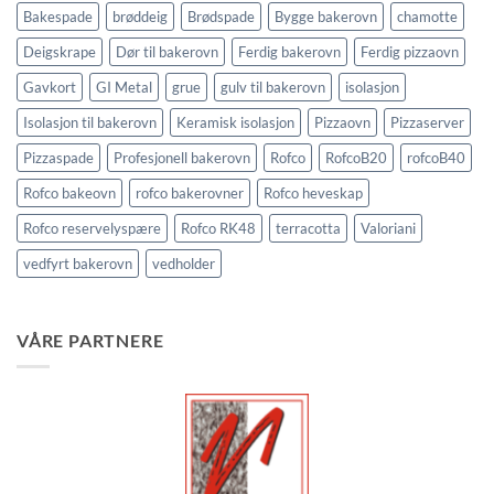
Bakespade
brøddeig
Brødspade
Bygge bakerovn
chamotte
Deigskrape
Dør til bakerovn
Ferdig bakerovn
Ferdig pizzaovn
Gavkort
GI Metal
grue
gulv til bakerovn
isolasjon
Isolasjon til bakerovn
Keramisk isolasjon
Pizzaovn
Pizzaserver
Pizzaspade
Profesjonell bakerovn
Rofco
RofcoB20
rofcoB40
Rofco bakeovn
rofco bakerovner
Rofco heveskap
Rofco reservelyspære
Rofco RK48
terracotta
Valoriani
vedfyrt bakerovn
vedholder
VÅRE PARTNERE