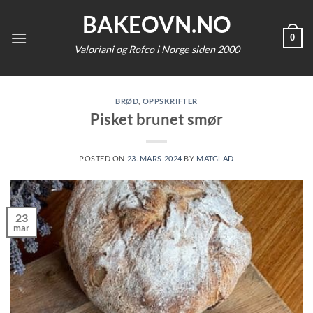
Skip
BAKEOVN.NO
to
0
content
Valoriani og Rofco i Norge siden 2000
BRØD
,
OPPSKRIFTER
Pisket brunet smør
POSTED ON
23. MARS 2024
BY
MATGLAD
23
mar