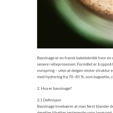
Bassinage er en fransk baketeknikk hvor en de
senere i elteprosessen. Formålet er å oppnå
ovnspring – uten at deigen mister struktur el
med hydrering fra 70–85 %, som baguette, ci
2. Hva er bassinage?
2.1 Definisjon
Bassinage innebærer at man først blander de
deretter tilsetter resterende vann langsomt 