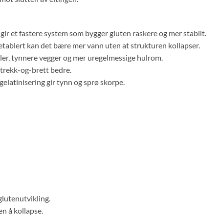
gir et fastere system som bygger gluten raskere og mer stabilt.
etablert kan det bære mer vann uten at strukturen kollapser.
ler, tynnere vegger og mer uregelmessige hulrom.
strekk-og-brett bedre.
latinisering gir tynn og sprø skorpe.
glutenutvikling.
en å kollapse.