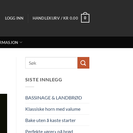
LOGG INN
HANDLEKURV /
KR
0.00
0
RMASJON
SISTE INNLEGG
BASSINAGE & LANDBRØD
Klassiske horn med valume
Bake uten å kaste starter
Perfekte «ører» på brød