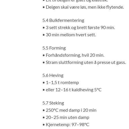
• Deigen skal være løs, men ikke flytende.
5.4 Bulkfermentering
• 3 sett strekk og brett første 90 min.
• 30 min mellom hvert sett.
5.5 Forming
• Forhåndsforming, hvil 20 min.
• Stram sluttforming uten å presse ut gass.
5.6 Heving
• 1–1,5 t romtemp
• eller 12–16 t kaldheving 5°C
5.7 Steking
• 250°C med damp i 20 min
• 20–25 min uten damp
• Kjernetemp: 97–98°C