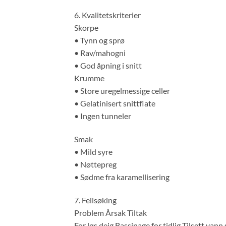
6. Kvalitetskriterier
Skorpe
• Tynn og sprø
• Rav/mahogni
• God åpning i snitt
Krumme
• Store uregelmessige celler
• Gelatinisert snittflate
• Ingen tunneler
Smak
• Mild syre
• Nøttepreg
• Sødme fra karamellisering
7. Feilsøking
Problem Årsak Tiltak
For løs deig Bassinage for tidlig Tilsett vann