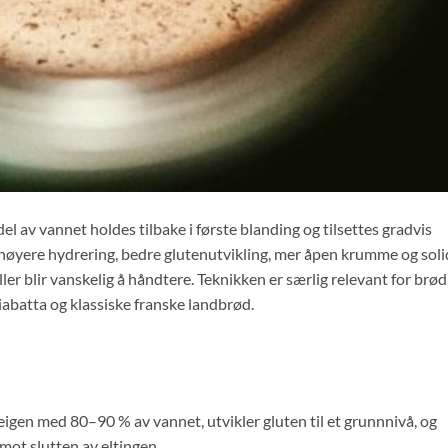
l av vannet holdes tilbake i første blanding og tilsettes gradvis
 høyere hydrering, bedre glutenutvikling, mer åpen krumme og soli
ler blir vanskelig å håndtere. Teknikken er særlig relevant for brød
abatta og klassiske franske landbrød.
igen med 80–90 % av vannet, utvikler gluten til et grunnnivå, og
mot slutten av eltingen.