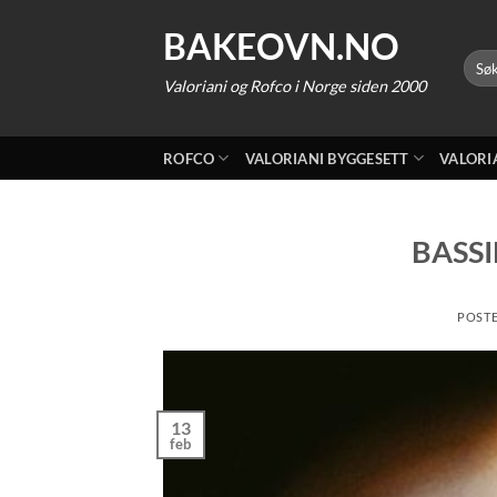
Skip
BAKEOVN.NO
to
Søk
content
etter:
Valoriani og Rofco i Norge siden 2000
ROFCO
VALORIANI BYGGESETT
VALORI
BASS
POST
13
feb