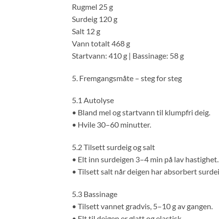
Rugmel 25 g
Surdeig 120 g
Salt 12 g
Vann totalt 468 g
Startvann: 410 g | Bassinage: 58 g
5. Fremgangsmåte – steg for steg
5.1 Autolyse
• Bland mel og startvann til klumpfri deig.
• Hvile 30–60 minutter.
5.2 Tilsett surdeig og salt
• Elt inn surdeigen 3–4 min på lav hastighet.
• Tilsett salt når deigen har absorbert surde
5.3 Bassinage
• Tilsett vannet gradvis, 5–10 g av gangen.
• Elt til deigen er glatt og elastisk.