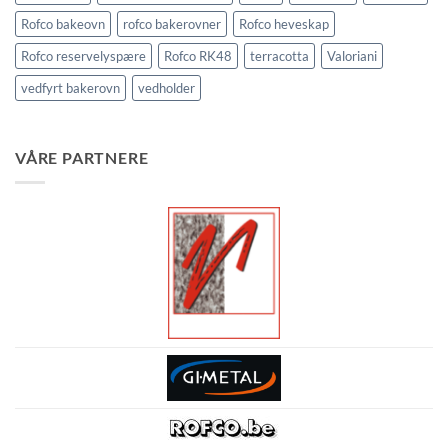
Rofco bakeovn
rofco bakerovner
Rofco heveskap
Rofco reservelyspære
Rofco RK48
terracotta
Valoriani
vedfyrt bakerovn
vedholder
VÅRE PARTNERE