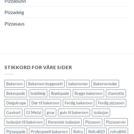
Pizzabunn
Pizzadeig
Pizzasaus
STIKKORD FOR VÅRE SIDER
Bakerovn
Bakerovn byggesett
bakerovner
Bakerovnsdør
Bakespade
brøddeig
Brødspade
Bygge bakerovn
chamotte
Deigskrape
Dør til bakerovn
Ferdig bakerovn
Ferdig pizzaovn
Gavkort
GI Metal
grue
gulv til bakerovn
isolasjon
Isolasjon til bakerovn
Keramisk isolasjon
Pizzaovn
Pizzaserver
Pizzaspade
Profesjonell bakerovn
Rofco
RofcoB20
rofcoB40