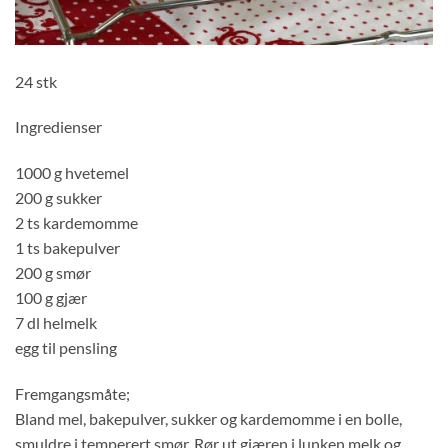
24 stk
Ingredienser
1000 g hvetemel
200 g sukker
2 ts kardemomme
1 ts bakepulver
200 g smør
100 g gjær
7 dl helmelk
egg til pensling
Fremgangsmåte;
Bland mel, bakepulver, sukker og kardemomme i en bolle,
smuldre i temperert smør. Rør ut gjæren i lunken melk og