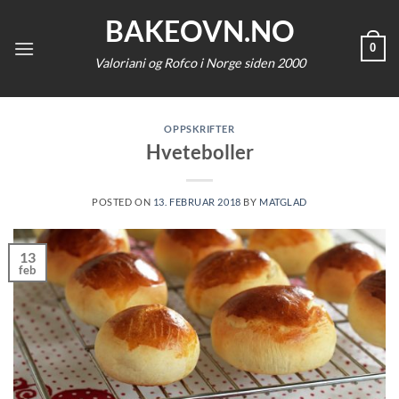
Skip
BAKEOVN.NO
to
0
content
Valoriani og Rofco i Norge siden 2000
OPPSKRIFTER
Hveteboller
POSTED ON
13. FEBRUAR 2018
BY
MATGLAD
13
feb