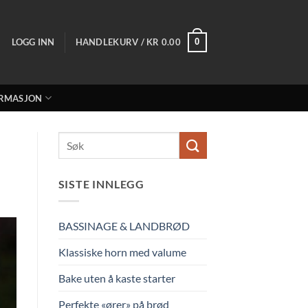
LOGG INN
HANDLEKURV /
KR
0.00
0
RMASJON
SISTE INNLEGG
BASSINAGE & LANDBRØD
Klassiske horn med valume
Bake uten å kaste starter
Perfekte «ører» på brød