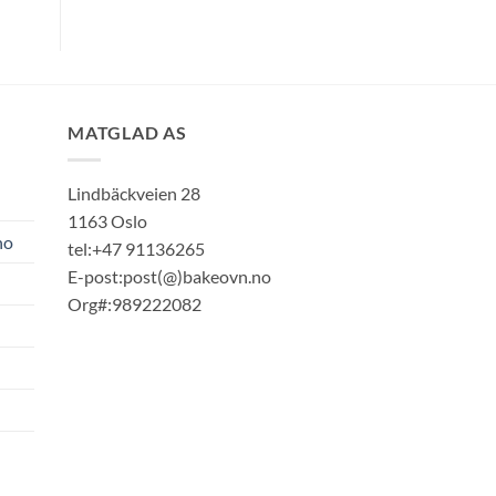
MATGLAD AS
Lindbäckveien 28
1163 Oslo
no
tel:+47 91136265
E-post:post(@)bakeovn.no
Org#:989222082