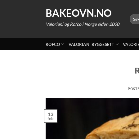
Skip
BAKEOVN.NO
to
Søk
content
etter:
Valoriani og Rofco i Norge siden 2000
ROFCO
VALORIANI BYGGESETT
VALORI
POST
13
feb