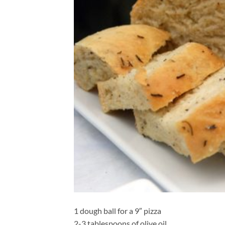
1 dough ball for a 9″ pizza
2-3 tablespoons of olive oil