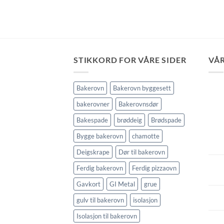
STIKKORD FOR VÅRE SIDER
VÅR
Bakerovn
Bakerovn byggesett
bakerovner
Bakerovnsdør
Bakespade
brøddeig
Brødspade
Bygge bakerovn
chamotte
Deigskrape
Dør til bakerovn
Ferdig bakerovn
Ferdig pizzaovn
Gavkort
GI Metal
grue
gulv til bakerovn
isolasjon
Isolasjon til bakerovn