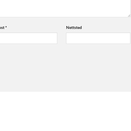
ost
*
Nettsted