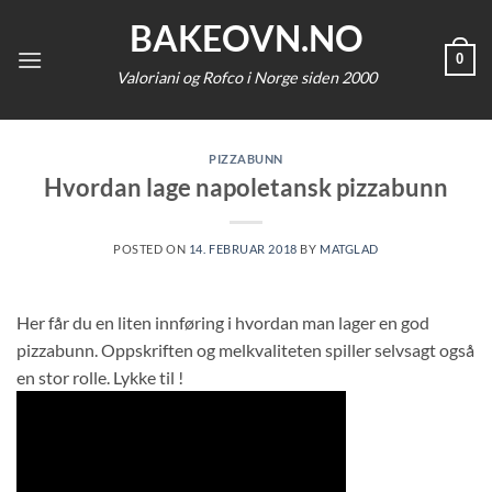
Skip
BAKEOVN.NO
to
0
content
Valoriani og Rofco i Norge siden 2000
PIZZABUNN
Hvordan lage napoletansk pizzabunn
POSTED ON
14. FEBRUAR 2018
BY
MATGLAD
Her får du en liten innføring i hvordan man lager en god
pizzabunn. Oppskriften og melkvaliteten spiller selvsagt også
en stor rolle. Lykke til !