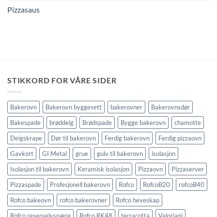
Pizzasaus
STIKKORD FOR VÅRE SIDER
Bakerovn
Bakerovn byggesett
bakerovner
Bakerovnsdør
Bakespade
brøddeig
Brødspade
Bygge bakerovn
chamotte
Deigskrape
Dør til bakerovn
Ferdig bakerovn
Ferdig pizzaovn
Gavkort
GI Metal
grue
gulv til bakerovn
isolasjon
Isolasjon til bakerovn
Keramisk isolasjon
Pizzaovn
Pizzaserver
Pizzaspade
Profesjonell bakerovn
Rofco
RofcoB20
rofcoB40
Rofco bakeovn
rofco bakerovner
Rofco heveskap
Rofco reservelyspære
Rofco RK48
terracotta
Valoriani