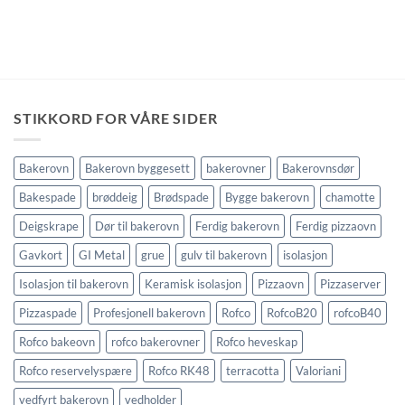
STIKKORD FOR VÅRE SIDER
Bakerovn
Bakerovn byggesett
bakerovner
Bakerovnsdør
Bakespade
brøddeig
Brødspade
Bygge bakerovn
chamotte
Deigskrape
Dør til bakerovn
Ferdig bakerovn
Ferdig pizzaovn
Gavkort
GI Metal
grue
gulv til bakerovn
isolasjon
Isolasjon til bakerovn
Keramisk isolasjon
Pizzaovn
Pizzaserver
Pizzaspade
Profesjonell bakerovn
Rofco
RofcoB20
rofcoB40
Rofco bakeovn
rofco bakerovner
Rofco heveskap
Rofco reservelyspære
Rofco RK48
terracotta
Valoriani
vedfyrt bakerovn
vedholder