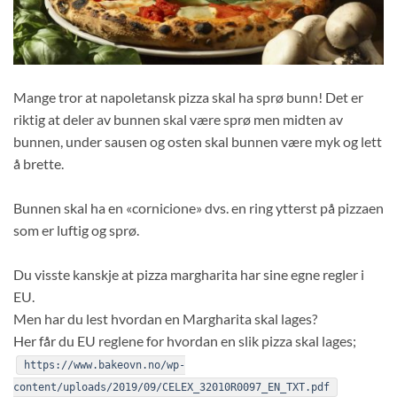
Mange tror at napoletansk pizza skal ha sprø bunn! Det er
riktig at deler av bunnen skal være sprø men midten av
bunnen, under sausen og osten skal bunnen være myk og lett
å brette.
Bunnen skal ha en «cornicione» dvs. en ring ytterst på pizzaen
som er luftig og sprø.
Du visste kanskje at pizza margharita har sine egne regler i
EU.
Men har du lest hvordan en Margharita skal lages?
Her får du EU reglene for hvordan en slik pizza skal lages;
https://www.bakeovn.no/wp-
content/uploads/2019/09/CELEX_32010R0097_EN_TXT.pdf