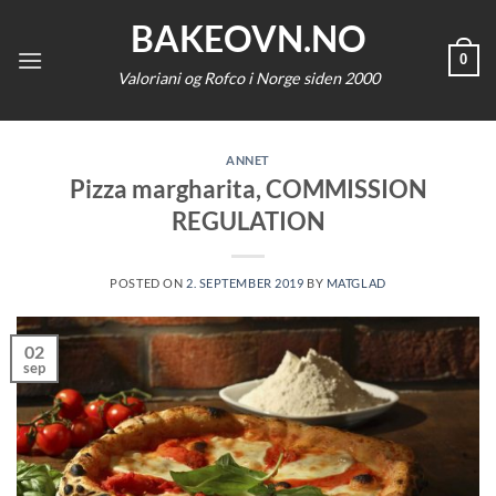
Skip
BAKEOVN.NO
to
0
content
Valoriani og Rofco i Norge siden 2000
ANNET
Pizza margharita, COMMISSION
REGULATION
POSTED ON
2. SEPTEMBER 2019
BY
MATGLAD
02
sep