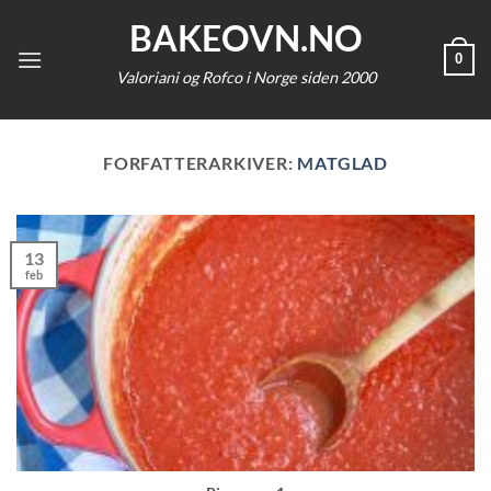
Skip
BAKEOVN.NO
to
0
content
Valoriani og Rofco i Norge siden 2000
FORFATTERARKIVER:
MATGLAD
13
feb