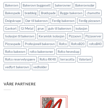
Bakerovn
Bakerovn byggesett
bakerovner
Bakerovnsdør
Bakespade
brøddeig
Brødspade
Bygge bakerovn
chamotte
Deigskrape
Dør til bakerovn
Ferdig bakerovn
Ferdig pizzaovn
Gavkort
GI Metal
grue
gulv til bakerovn
isolasjon
Isolasjon til bakerovn
Keramisk isolasjon
Pizzaovn
Pizzaserver
Pizzaspade
Profesjonell bakerovn
Rofco
RofcoB20
rofcoB40
Rofco bakeovn
rofco bakerovner
Rofco heveskap
Rofco reservelyspære
Rofco RK48
terracotta
Valoriani
vedfyrt bakerovn
vedholder
VÅRE PARTNERE