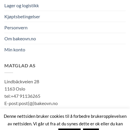
Lager og logistikk
Kjøptsbetingelser
Personvern
Om bakeovn.no
Min konto
MATGLAD AS
Lindbäckveien 28
1163 Oslo
tel:+47 91136265
E-post:post(@)bakeovn.no
Org#:989222082
Denne nettsiden bruker cookies til å forbedre brukeropplevelsen
av nettsiden. Vi går ut fra at du synes dette er ok eller du kan