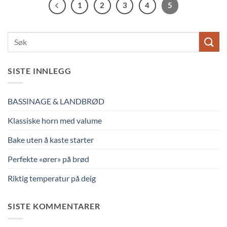
1
2
3
4
5
SISTE INNLEGG
BASSINAGE & LANDBRØD
Klassiske horn med valume
Bake uten å kaste starter
Perfekte «ører» på brød
Riktig temperatur på deig
SISTE KOMMENTARER