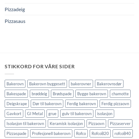
Pizzadeig
Pizzasaus
STIKKORD FOR VÅRE SIDER
Bakerovn
Bakerovn byggesett
bakerovner
Bakerovnsdør
Bakespade
brøddeig
Brødspade
Bygge bakerovn
chamotte
Deigskrape
Dør til bakerovn
Ferdig bakerovn
Ferdig pizzaovn
Gavkort
GI Metal
grue
gulv til bakerovn
isolasjon
Isolasjon til bakerovn
Keramisk isolasjon
Pizzaovn
Pizzaserver
Pizzaspade
Profesjonell bakerovn
Rofco
RofcoB20
rofcoB40