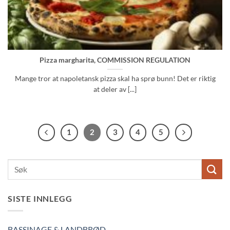
Pizza margharita, COMMISSION REGULATION
Mange tror at napoletansk pizza skal ha sprø bunn! Det er riktig
at deler av [...]
1
2
3
4
5
SISTE INNLEGG
BASSINAGE & LANDBRØD