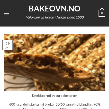
Skip
BAKEOVN.NO
to
0
content
Valoriani og Rofco i Norge siden 2000
29
jan
Knekkebrød av surdeigstarter
600 g surdeigstarter (vi bruker 50/50 vann/melblanding(90%