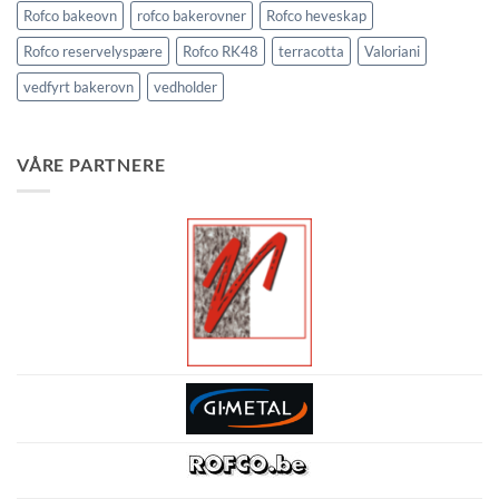
Rofco bakeovn
rofco bakerovner
Rofco heveskap
Rofco reservelyspære
Rofco RK48
terracotta
Valoriani
vedfyrt bakerovn
vedholder
VÅRE PARTNERE